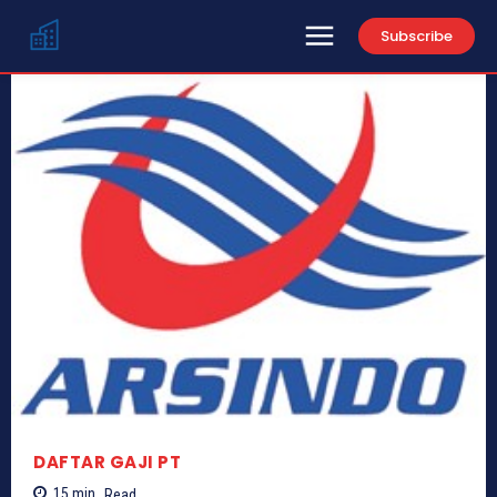
Subscribe
DAFTAR GAJI PT
15
min.
Read