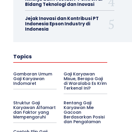
Bidang Teknologi dan Inovasi
Jejak Inovasi dan Kontribusi PT
Indonesia Epson Industry di
Indonesia
Topics
Gambaran Umum
Gaji Karyawan
Gaji Karyawan
Mixue, Berapa Gaji
Indomaret
di Waralaba Es Krim
Terkenal Ini?
Struktur Gaji
Rentang Gaji
Karyawan Alfamart
Karyawan Mie
dan Faktor yang
Gacoan
Mempengaruhi
Berdasarkan Posisi
dan Pengalaman
Contoh Slip Gaji