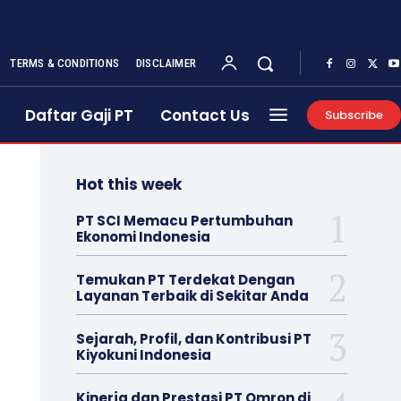
TERMS & CONDITIONS
DISCLAIMER
Daftar Gaji PT
Contact Us
Subscribe
Hot this week
PT SCI Memacu Pertumbuhan
Ekonomi Indonesia
Temukan PT Terdekat Dengan
Layanan Terbaik di Sekitar Anda
Sejarah, Profil, dan Kontribusi PT
Kiyokuni Indonesia
Kinerja dan Prestasi PT Omron di