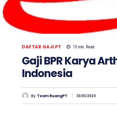
DAFTAR GAJI PT
15
min.
Read
Gaji BPR Karya Art
Indonesia
By
Team RuangPT
30/05/2024