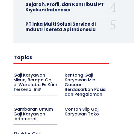
Sejarah, Profil, dan Kontribusi PT
Kiyokuni Indonesia
PT Inka Multi Solusi Service di
Industri Kereta Api Indonesia
Topics
Gaji Karyawan
Rentang Gaji
Mixue, Berapa Gaji
Karyawan Mie
di Waralaba Es Krim
Gacoan
Terkenal Ini?
Berdasarkan Posisi
dan Pengalaman
Gambaran Umum
Contoh Slip Gaji
Gaji Karyawan
Karyawan Toko
Indomaret
Struktur Gaji