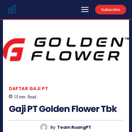
Subscribe
DAFTAR GAJI PT
15
min.
Read
Gaji PT Golden Flower Tbk
By
Team RuangPT