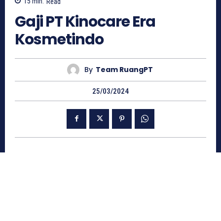
15
min.
Read
Gaji PT Kinocare Era
Kosmetindo
By
Team RuangPT
25/03/2024