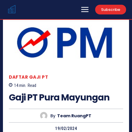
Subscribe
DAFTAR GAJI PT
14
min.
Read
Gaji PT Pura Mayungan
By
Team RuangPT
19/02/2024