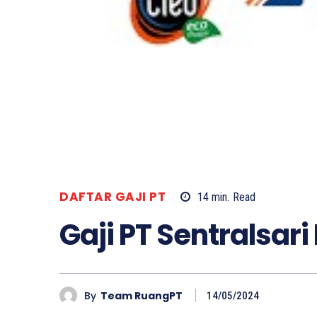
DAFTAR GAJI PT
14
min.
Read
Gaji PT Sentralsar
By
Team RuangPT
14/05/2024