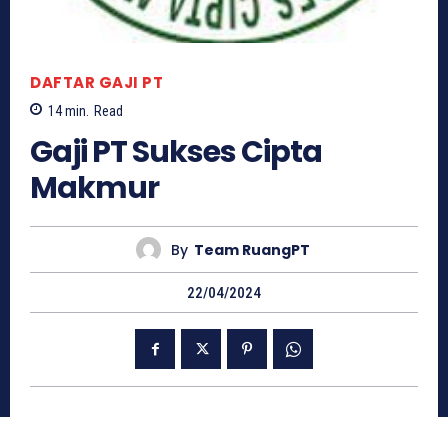
DAFTAR GAJI PT
14
min.
Read
Gaji PT Sukses Cipta
Makmur
By
Team RuangPT
22/04/2024