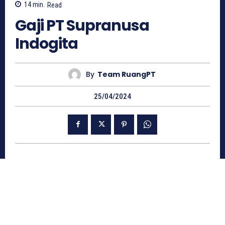
14
min.
Read
Gaji PT Supranusa
Indogita
By
Team RuangPT
25/04/2024