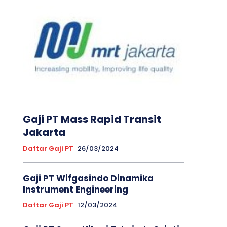
Gaji PT Mass Rapid Transit
Jakarta
Daftar Gaji PT
26/03/2024
Gaji PT Wifgasindo Dinamika
Instrument Engineering
Daftar Gaji PT
12/03/2024