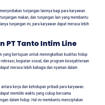
a menyediakan tunjangan lainnya bagi para karyawan.
i, tunjangan makan, dan tunjangan lain yang membantu
nya tunjangan ini, para karyawan dapat merasa lebih
 PT Tanto Intim Line
an yang bertujuan untuk meningkatkan kualitas hidup
 rekreasi, kegiatan sosial, dan program kesejahteraan
n dapat merasa lebih bahagia dan nyaman dalam
antara kerja dan kehidupan pribadi para karyawan.
 dapat memiliki waktu yang cukup bersama
angan dalam hidup. Hal ini membantu menciptakan