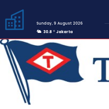
Sunday, 9 August 2026
30.8
Jakarta
C