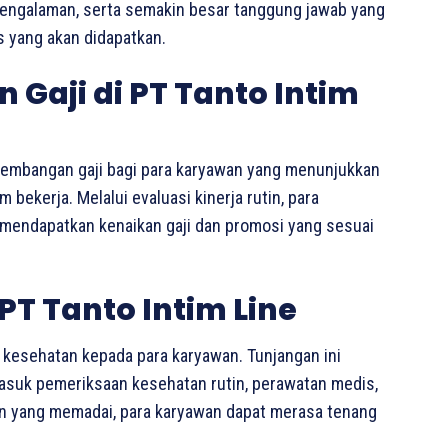
 pengalaman, serta semakin besar tanggung jawab yang
as yang akan didapatkan.
Gaji di PT Tanto Intim
gembangan gaji bagi para karyawan yang menunjukkan
bekerja. Melalui evaluasi kinerja rutin, para
 mendapatkan kenaikan gaji dan promosi yang sesuai
T Tanto Intim Line
 kesehatan kepada para karyawan. Tunjangan ini
rmasuk pemeriksaan kesehatan rutin, perawatan medis,
n yang memadai, para karyawan dapat merasa tenang