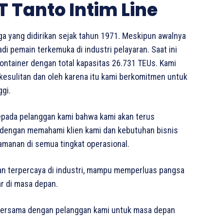
 Tanto Intim Line
rga yang didirikan sejak tahun 1971. Meskipun awalnya
i pemain terkemuka di industri pelayaran. Saat ini
kontainer dengan total kapasitas 26.731 TEUs. Kami
esulitan dan oleh karena itu kami berkomitmen untuk
ggi.
epada pelanggan kami bahwa kami akan terus
 dengan memahami klien kami dan kebutuhan bisnis
manan di semua tingkat operasional.
 dan terpercaya di industri, mampu memperluas pangsa
ar di masa depan.
bersama dengan pelanggan kami untuk masa depan