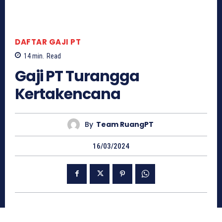
DAFTAR GAJI PT
14
min.
Read
Gaji PT Turangga
Kertakencana
By
Team RuangPT
16/03/2024