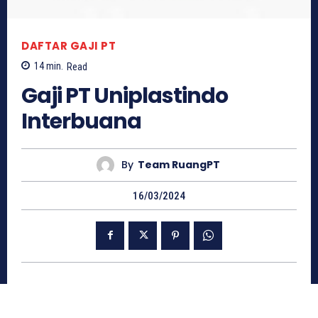
DAFTAR GAJI PT
14
min.
Read
Gaji PT Uniplastindo
Interbuana
By
Team RuangPT
16/03/2024