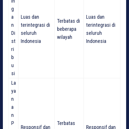
in
g
a
Luas dan
Luas dan
Terbatas di
n
terintegrasi di
terintegrasi di
beberapa
Di
seluruh
seluruh
wilayah
st
Indonesia
Indonesia
ri
b
u
si
La
ya
n
a
n
P
Terbatas
Responsif dan
Responsif dan