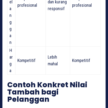
el
dan kurang
profesional
profesional
a
responsif
n
g
g
a
n
H
ar
Lebih
Kompetitif
Kompetitif
g
mahal
a
Contoh Konkret Nilai
Tambah bagi
Pelanggan