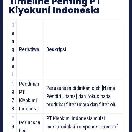
Timeline Penting PT
Kiyokuni Indonesia
T
a
n
g
Peristiwa
Deskripsi
g
a
l
1
Pendirian
Perusahaan didirikan oleh [Nama
9
PT
Pendiri Utama] dan fokus pada
7
Kiyokuni
produksi filter udara dan filter oli.
3
Indonesia
1
PT Kiyokuni Indonesia mulai
Perluasan
9
memproduksi komponen otomotif
Lini