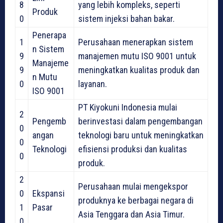
8
yang lebih kompleks, seperti
Produk
0
sistem injeksi bahan bakar.
Penerapa
1
Perusahaan menerapkan sistem
n Sistem
9
manajemen mutu ISO 9001 untuk
Manajeme
9
meningkatkan kualitas produk dan
n Mutu
0
layanan.
ISO 9001
PT Kiyokuni Indonesia mulai
2
Pengemb
berinvestasi dalam pengembangan
0
angan
teknologi baru untuk meningkatkan
0
Teknologi
efisiensi produksi dan kualitas
0
produk.
2
Perusahaan mulai mengekspor
0
Ekspansi
produknya ke berbagai negara di
1
Pasar
Asia Tenggara dan Asia Timur.
0