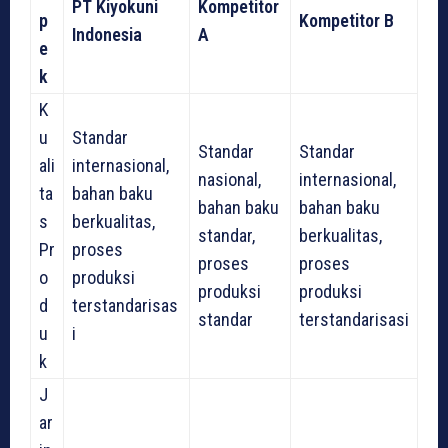
PT Kiyokuni
Kompetitor
p
Kompetitor B
Indonesia
A
e
k
K
u
Standar
Standar
Standar
ali
internasional,
nasional,
internasional,
ta
bahan baku
bahan baku
bahan baku
s
berkualitas,
standar,
berkualitas,
Pr
proses
proses
proses
o
produksi
produksi
produksi
d
terstandarisas
standar
terstandarisasi
u
i
k
J
ar