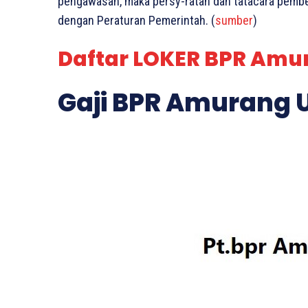
pengawasan, maka persy-ratan dan tatacara pemb
dengan Peraturan Pemerintah. (
sumber
)
Daftar LOKER BPR Amu
Gaji BPR Amurang