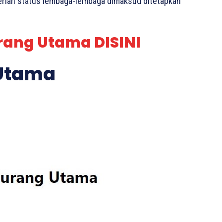
erian status lembaga-lembaga dimaksud ditetapkan
rang Utama DISINI
 Utama