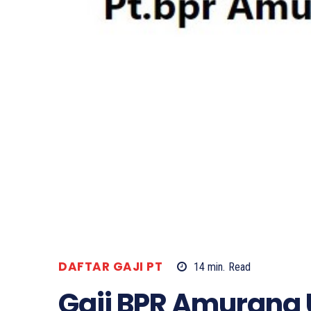
DAFTAR GAJI PT
14
min.
Read
Gaji BPR Amurang