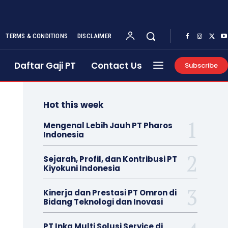
TERMS & CONDITIONS
DISCLAIMER
Daftar Gaji PT
Contact Us
Subscribe
Hot this week
Mengenal Lebih Jauh PT Pharos
Indonesia
Sejarah, Profil, dan Kontribusi PT
Kiyokuni Indonesia
Kinerja dan Prestasi PT Omron di
Bidang Teknologi dan Inovasi
PT Inka Multi Solusi Service di