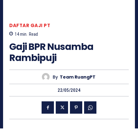
DAFTAR GAJI PT
14
min.
Read
Gaji BPR Nusamba
Rambipuji
By
Team RuangPT
22/05/2024