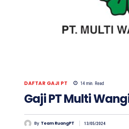
DAFTAR GAJI PT
14
min.
Read
Gaji PT Multi Wang
By
Team RuangPT
13/05/2024