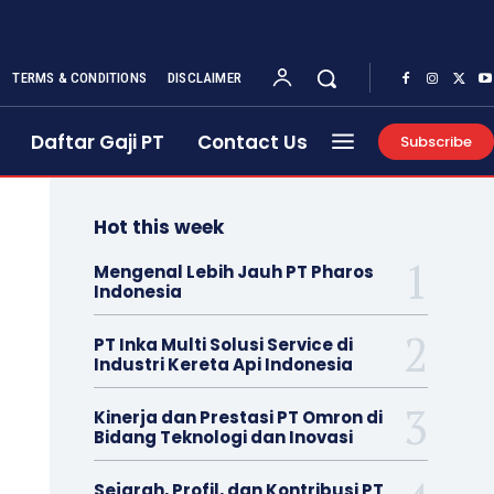
TERMS & CONDITIONS
DISCLAIMER
Daftar Gaji PT
Contact Us
Subscribe
Hot this week
Mengenal Lebih Jauh PT Pharos
Indonesia
PT Inka Multi Solusi Service di
Industri Kereta Api Indonesia
Kinerja dan Prestasi PT Omron di
Bidang Teknologi dan Inovasi
Sejarah, Profil, dan Kontribusi PT