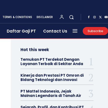
TERMS & CONDITIONS
DISCLAIMER
Daftar Gaji PT
Contact Us
Subscribe
Hot this week
Temukan PT Terdekat Dengan
Layanan Terbaik di Sekitar Anda
Kinerja dan Prestasi PT Omron di
Bidang Teknologi dan Inovasi
PT Mattel Indonesia, Jejak
Mainan Legendaris di Tanah Air
Sejarah, Profil, dan Kontribusi PT