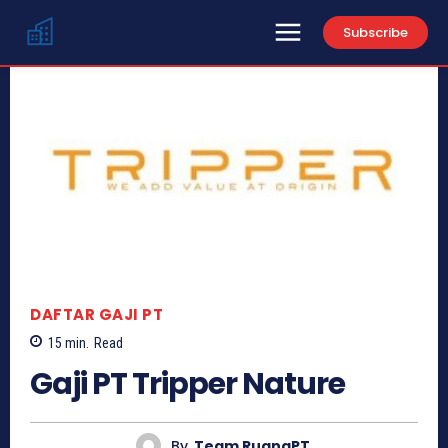
Subscribe
DAFTAR GAJI PT
15
min.
Read
Gaji PT Tripper Nature
By
Team RuangPT