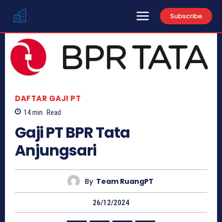
Subscribe
DAFTAR GAJI PT
14
min.
Read
Gaji PT BPR Tata
Anjungsari
By
Team RuangPT
26/12/2024