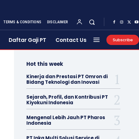
TERMS & CONDITIONS
DISCLAIMER
Daftar Gaji PT
Contact Us
Subscribe
Hot this week
Kinerja dan Prestasi PT Omron di
Bidang Teknologi dan Inovasi
Sejarah, Profil, dan Kontribusi PT
Kiyokuni Indonesia
Mengenal Lebih Jauh PT Pharos
Indonesia
PT Inka Multi Solusi Service di