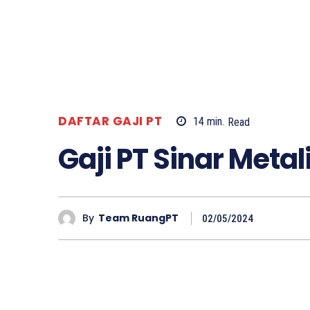
DAFTAR GAJI PT
14
min.
Read
Gaji PT Sinar Meta
By
Team RuangPT
02/05/2024