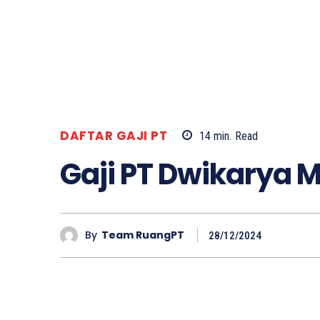
DAFTAR GAJI PT
14
min.
Read
Gaji PT Dwikarya 
By
Team RuangPT
28/12/2024