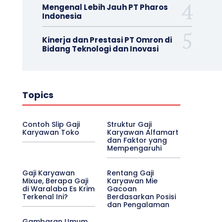
Mengenal Lebih Jauh PT Pharos
Indonesia
Kinerja dan Prestasi PT Omron di
Bidang Teknologi dan Inovasi
Topics
Contoh Slip Gaji
Struktur Gaji
Karyawan Toko
Karyawan Alfamart
dan Faktor yang
Mempengaruhi
Gaji Karyawan
Rentang Gaji
Mixue, Berapa Gaji
Karyawan Mie
di Waralaba Es Krim
Gacoan
Terkenal Ini?
Berdasarkan Posisi
dan Pengalaman
Gambaran Umum