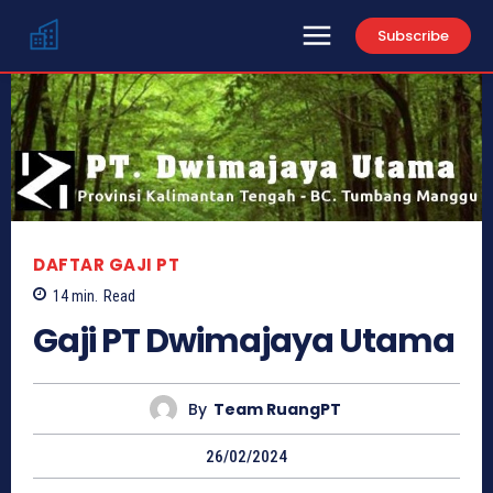
Subscribe
DAFTAR GAJI PT
14
min.
Read
Gaji PT Dwimajaya Utama
By
Team RuangPT
26/02/2024