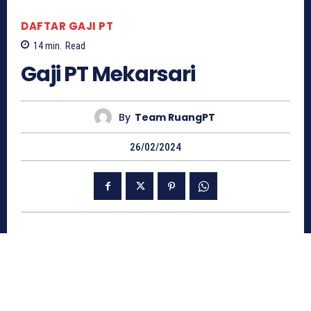
DAFTAR GAJI PT
14
min.
Read
Gaji PT Mekarsari
By
Team RuangPT
26/02/2024