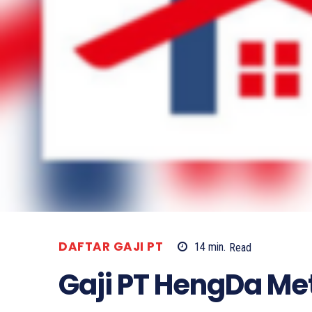
DAFTAR GAJI PT
14
min.
Read
Gaji PT HengDa Me