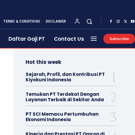
TERMS & CONDITIONS
DISCLAIMER
Daftar Gaji PT
Contact Us
Subscribe
Hot this week
Sejarah, Profil, dan Kontribusi PT
Kiyokuni Indonesia
Temukan PT Terdekat Dengan
Layanan Terbaik di Sekitar Anda
PT SCI Memacu Pertumbuhan
Ekonomi Indonesia
Kinerja dan Prestasi PT Omron di