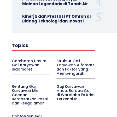
Mainan Legendaris di Tanah Air
Kinerja dan Prestasi PT Omron di
Bidang Teknologi dan Inovasi
Topics
Gambaran Umum
Struktur Gaji
Gaji Karyawan
Karyawan Alfamart
Indomaret
dan Faktor yang
Mempengaruhi
Rentang Gaji
Gaji Karyawan
Karyawan Mie
Mixue, Berapa Gaji
Gacoan
di Waralaba Es Krim
Berdasarkan Posisi
Terkenal Ini?
dan Pengalaman
Contoh Slip Gaji