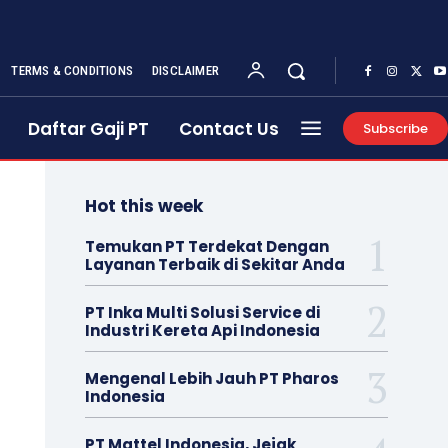
TERMS & CONDITIONS
DISCLAIMER
Daftar Gaji PT
Contact Us
Subscribe
Hot this week
Temukan PT Terdekat Dengan
Layanan Terbaik di Sekitar Anda
PT Inka Multi Solusi Service di
Industri Kereta Api Indonesia
Mengenal Lebih Jauh PT Pharos
Indonesia
PT Mattel Indonesia, Jejak