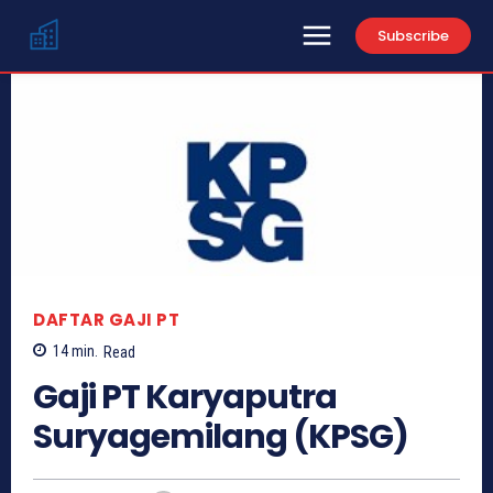
Subscribe
DAFTAR GAJI PT
14
min.
Read
Gaji PT Karyaputra
Suryagemilang (KPSG)