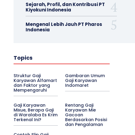
Sejarah, Profil, dan Kontribusi PT
Kiyokuni Indonesia
Mengenal Lebih Jauh PT Pharos
Indonesia
Topics
Struktur Gaji
Gambaran Umum
Karyawan Alfamart
Gaji Karyawan
dan Faktor yang
Indomaret
Mempengaruhi
Gaji Karyawan
Rentang Gaji
Mixue, Berapa Gaji
Karyawan Mie
di Waralaba Es Krim
Gacoan
Terkenal Ini?
Berdasarkan Posisi
dan Pengalaman
Contoh Slip Gaji