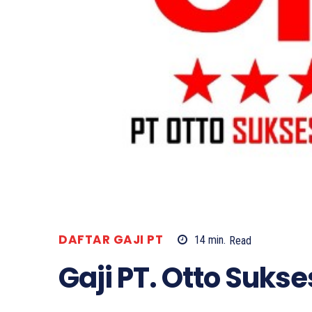
DAFTAR GAJI PT
14
min.
Read
Gaji PT. Otto Suks