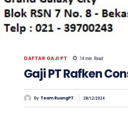
DAFTAR GAJI PT
14
min.
Read
Gaji PT Rafken Con
By
Team RuangPT
28/12/2024