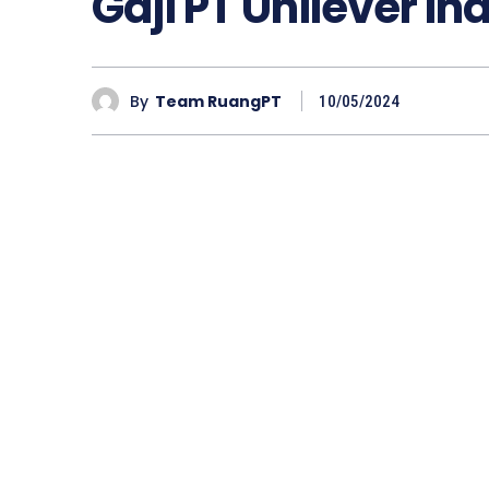
Gaji PT Unilever I
By
Team RuangPT
10/05/2024