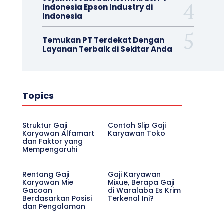
Indonesia Epson Industry di
Indonesia
Temukan PT Terdekat Dengan
Layanan Terbaik di Sekitar Anda
Topics
Struktur Gaji
Contoh Slip Gaji
Karyawan Alfamart
Karyawan Toko
dan Faktor yang
Mempengaruhi
Rentang Gaji
Gaji Karyawan
Karyawan Mie
Mixue, Berapa Gaji
Gacoan
di Waralaba Es Krim
Berdasarkan Posisi
Terkenal Ini?
dan Pengalaman