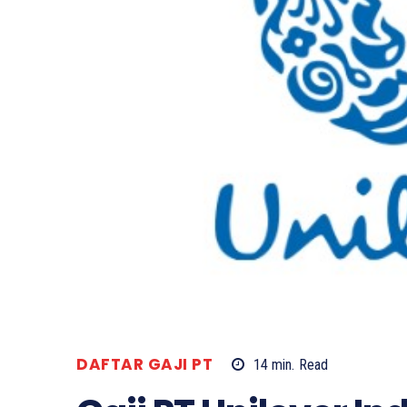
DAFTAR GAJI PT
14
min.
Read