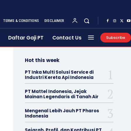
TERMS & CONDITIONS
DISCLAIMER
Daftar Gaji PT
Contact Us
Subscribe
Hot this week
PT Inka Multi Solusi Service di
Industri Kereta Api Indonesia
PT Mattel Indonesia, Jejak
Mainan Legendaris di Tanah Air
Mengenal Lebih Jauh PT Pharos
Indonesia
Sejarah, Profil, dan Kontribusi PT