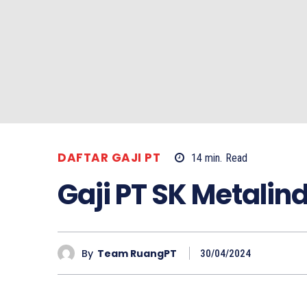
DAFTAR GAJI PT
14
min.
Read
Gaji PT SK Metalin
By
Team RuangPT
30/04/2024