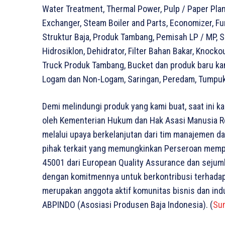
Water Treatment, Thermal Power, Pulp / Paper Pla
Exchanger, Steam Boiler and Parts, Economizer, Fu
Struktur Baja, Produk Tambang, Pemisah LP / MP, S
Hidrosiklon, Dehidrator, Filter Bahan Bakar, Knockou
Truck Produk Tambang, Bucket dan produk baru k
Logam dan Non-Logam, Saringan, Peredam, Tumpuk
Demi melindungi produk yang kami buat, saat ini ka
oleh Kementerian Hukum dan Hak Asasi Manusia Re
melalui upaya berkelanjutan dari tim manajemen d
pihak terkait yang memungkinkan Perseroan memper
45001 dari European Quality Assurance dan sejum
dengan komitmennya untuk berkontribusi terhadap
merupakan anggota aktif komunitas bisnis dan indus
ABPINDO (Asosiasi Produsen Baja Indonesia). (
Su