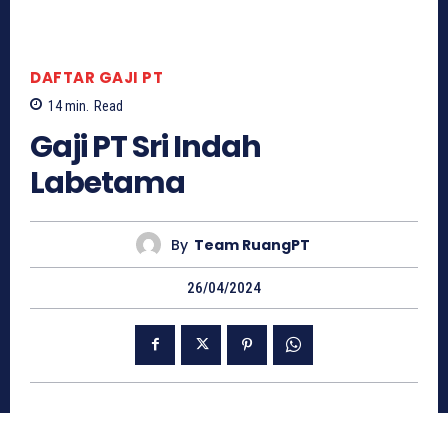
DAFTAR GAJI PT
14
min.
Read
Gaji PT Sri Indah
Labetama
By
Team RuangPT
26/04/2024