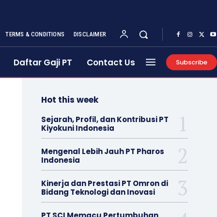
TERMS & CONDITIONS
DISCLAIMER
Daftar Gaji PT
Contact Us
Subscribe
Hot this week
Sejarah, Profil, dan Kontribusi PT
Kiyokuni Indonesia
Mengenal Lebih Jauh PT Pharos
Indonesia
Kinerja dan Prestasi PT Omron di
Bidang Teknologi dan Inovasi
PT SCI Memacu Pertumbuhan