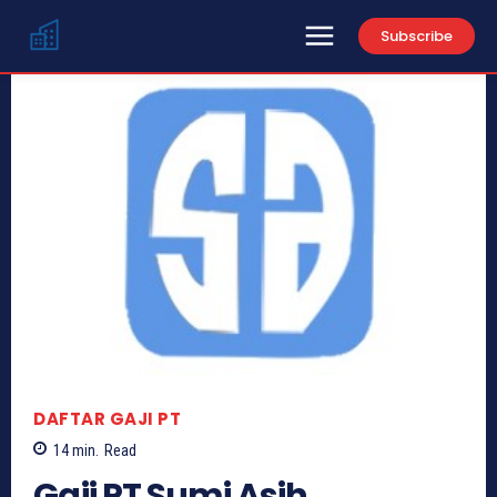
Subscribe
DAFTAR GAJI PT
14
min.
Read
Gaji PT Sumi Asih