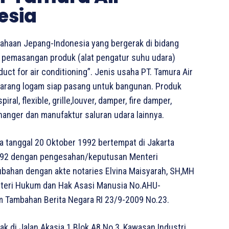
esia
sahaan Jepang-Indonesia yang bergerak di bidang
an pemasangan produk (alat pengatur suhu udara)
 duct for air conditioning”. Jenis usaha PT. Tamura Air
barang logam siap pasang untuk bangunan. Produk
iral, flexible, grille,louver, damper, fire damper,
hanger dan manufaktur saluran udara lainnya.
da tanggal 20 Oktober 1992 bertempat di Jakarta
1992 dengan pengesahan/keputusan Menteri
ubahan dengan akte notaries Elvina Maisyarah, SH,MH
nteri Hukum dan Hak Asasi Manusia No.AHU-
m Tambahan Berita Negara RI 23/9-2009 No.23.
ak di Jalan Akasia 1 Blok A8 No.3, Kawasan Industri