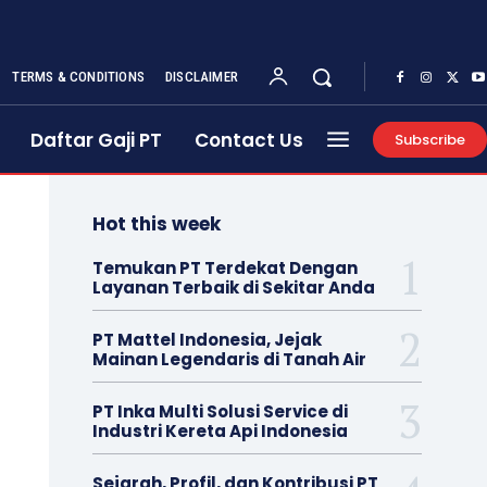
TERMS & CONDITIONS
DISCLAIMER
Daftar Gaji PT
Contact Us
Subscribe
Hot this week
Temukan PT Terdekat Dengan
Layanan Terbaik di Sekitar Anda
PT Mattel Indonesia, Jejak
Mainan Legendaris di Tanah Air
PT Inka Multi Solusi Service di
Industri Kereta Api Indonesia
Sejarah, Profil, dan Kontribusi PT