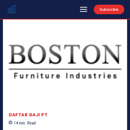
Subscribe
DAFTAR GAJI PT
14
min.
Read