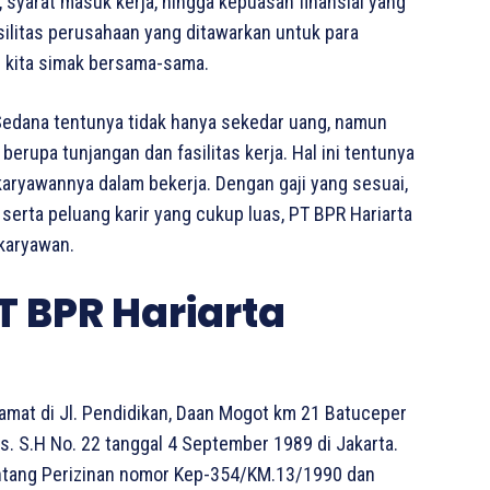
 syarat masuk kerja, hingga kepuasan finansial yang
asilitas perusahaan yang ditawarkan untuk para
i kita simak bersama-sama.
Sedana tentunya tidak hanya sekedar uang, namun
erupa tunjangan dan fasilitas kerja. Hal ini tentunya
 karyawannya dalam bekerja. Dengan gaji yang sesuai,
 serta peluang karir yang cukup luas, PT BPR Hariarta
karyawan.
T BPR Hariarta
lamat di Jl. Pendidikan, Daan Mogot km 21 Batuceper
. S.H No. 22 tanggal 4 September 1989 di Jakarta.
ntang Perizinan nomor Kep-354/KM.13/1990 dan