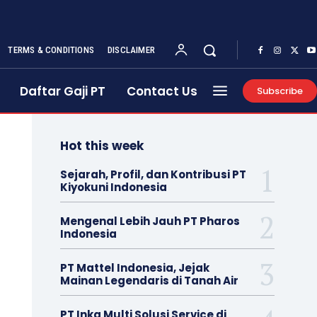
TERMS & CONDITIONS
DISCLAIMER
Daftar Gaji PT
Contact Us
Subscribe
Hot this week
Sejarah, Profil, dan Kontribusi PT
Kiyokuni Indonesia
Mengenal Lebih Jauh PT Pharos
Indonesia
PT Mattel Indonesia, Jejak
Mainan Legendaris di Tanah Air
PT Inka Multi Solusi Service di