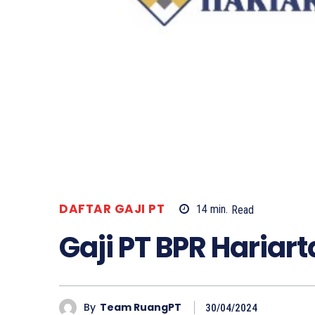
DAFTAR GAJI PT
14
min.
Read
Gaji PT BPR Hariar
By
Team RuangPT
30/04/2024