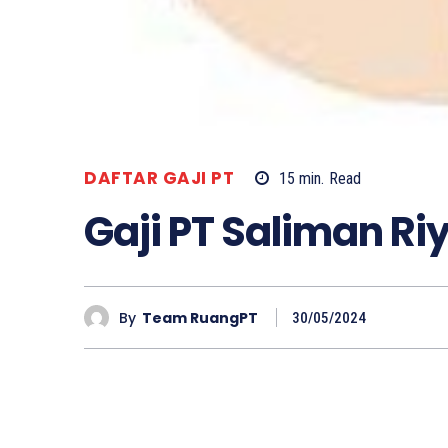
DAFTAR GAJI PT
15
min.
Read
Gaji PT Saliman Ri
By
Team RuangPT
30/05/2024