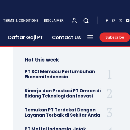
TERMS & CONDITIONS
DISCLAIMER
Daftar Gaji PT
Contact Us
Subscribe
Hot this week
PT SCI Memacu Pertumbuhan
Ekonomi Indonesia
Kinerja dan Prestasi PT Omron di
Bidang Teknologi dan Inovasi
Temukan PT Terdekat Dengan
Layanan Terbaik di Sekitar Anda
PT Mattel Indonesia, Jejak