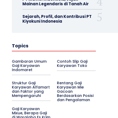
Mainan Legendaris di Tanah Air
Sejarah, Profil, dan Kontribusi PT
Kiyokuni Indonesia
Topics
Gambaran Umum
Contoh Slip Gaji
Gaji Karyawan
Karyawan Toko
Indomaret
Struktur Gaji
Rentang Gaji
Karyawan Alfamart
Karyawan Mie
dan Faktor yang
Gacoan
Mempengaruhi
Berdasarkan Posisi
dan Pengalaman
Gaji Karyawan
Mixue, Berapa Gaji
di Waralaba Es Krim