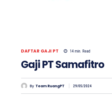
DAFTAR GAJI PT
14
min.
Read
Gaji PT Samafitro
By
Team RuangPT
29/05/2024