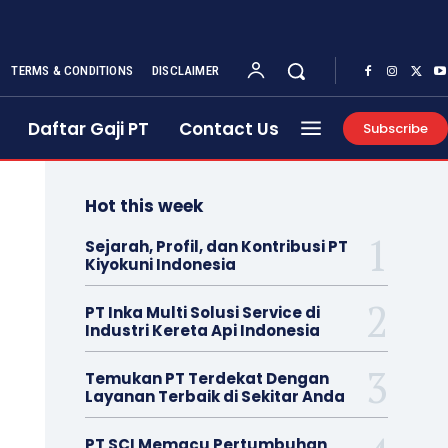
TERMS & CONDITIONS
DISCLAIMER
Daftar Gaji PT
Contact Us
Subscribe
Hot this week
Sejarah, Profil, dan Kontribusi PT
Kiyokuni Indonesia
PT Inka Multi Solusi Service di
Industri Kereta Api Indonesia
Temukan PT Terdekat Dengan
Layanan Terbaik di Sekitar Anda
PT SCI Memacu Pertumbuhan