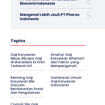
Ekonomi Indonesia
Mengenal Lebih Jauh PT Pharos
Indonesia
Topics
Gaji Karyawan
Struktur Gaji
Mixue, Berapa Gaji
Karyawan Alfamart
di Waralaba Es Krim
dan Faktor yang
Terkenal Ini?
Mempengaruhi
Rentang Gaji
Gambaran Umum
Karyawan Mie
Gaji Karyawan
Gacoan
Indomaret
Berdasarkan Posisi
dan Pengalaman
Contoh Slip Gaji