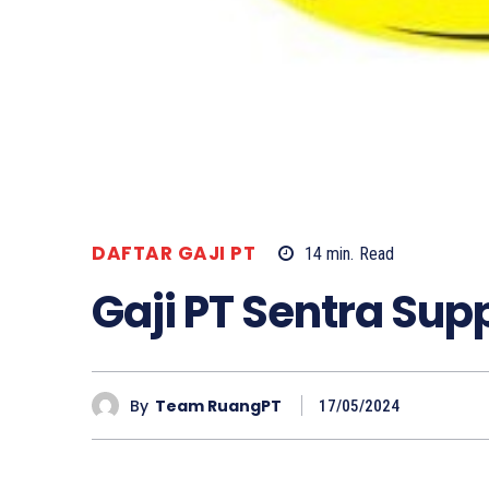
DAFTAR GAJI PT
14
min.
Read
Gaji PT Sentra Sup
By
Team RuangPT
17/05/2024