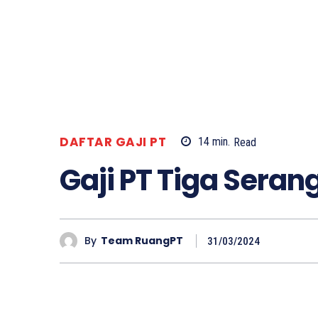
DAFTAR GAJI PT
14
min.
Read
Gaji PT Tiga Seran
By
Team RuangPT
31/03/2024