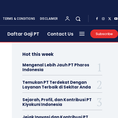
TERMS & CONDITIONS
DISCLAIMER
Daftar Gaji PT
Contact Us
Subscribe
Hot this week
Mengenal Lebih Jauh PT Pharos
Indonesia
Temukan PT Terdekat Dengan
Layanan Terbaik di Sekitar Anda
Sejarah, Profil, dan Kontribusi PT
Kiyokuni Indonesia
Jejak Inovasi dan Kontribusi PT