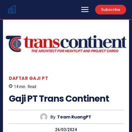
Subscribe
DAFTAR GAJI PT
14
min.
Read
Gaji PT Trans Continent
By
Team RuangPT
26/03/2024