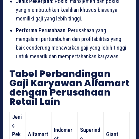
Jenis Pekerjaan
: Posisi manajemen dan posisi
yang membutuhkan keahlian khusus biasanya
memiliki gaji yang lebih tinggi.
Performa Perusahaan
: Perusahaan yang
mengalami pertumbuhan dan profitabilitas yang
baik cenderung menawarkan gaji yang lebih tinggi
untuk menarik dan mempertahankan karyawan.
Tabel Perbandingan
Gaji Karyawan Alfamart
dengan Perusahaan
Retail Lain
Jeni
s
Indomar
Superind
Pek
Alfamart
Giant
et
o