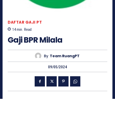
DAFTAR GAJI PT
14
min.
Read
Gaji BPR Milala
By
Team RuangPT
09/05/2024