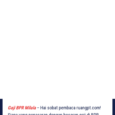
Gaji BPR Milala
– Hai sobat pembaca ruangpt.com!
Siapa yang penasaran dengan besaran gaji di BPR