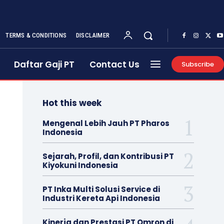
TERMS & CONDITIONS
DISCLAIMER
Daftar Gaji PT
Contact Us
Subscribe
Hot this week
Mengenal Lebih Jauh PT Pharos
Indonesia
Sejarah, Profil, dan Kontribusi PT
Kiyokuni Indonesia
PT Inka Multi Solusi Service di
Industri Kereta Api Indonesia
Kinerja dan Prestasi PT Omron di