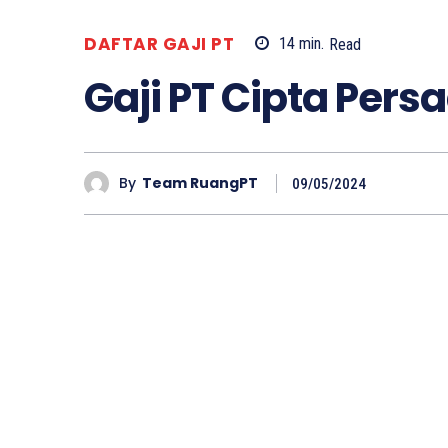
DAFTAR GAJI PT
14
min.
Read
Gaji PT Cipta Per
By
Team RuangPT
09/05/2024