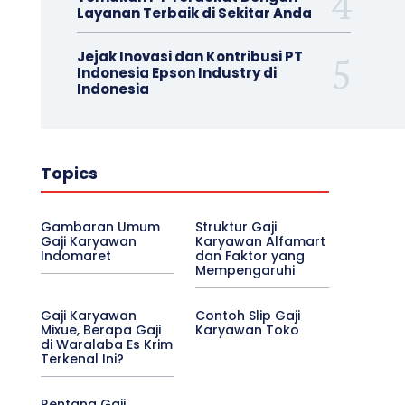
Layanan Terbaik di Sekitar Anda
Jejak Inovasi dan Kontribusi PT
Indonesia Epson Industry di
Indonesia
Topics
Gambaran Umum
Struktur Gaji
Gaji Karyawan
Karyawan Alfamart
Indomaret
dan Faktor yang
Mempengaruhi
Gaji Karyawan
Contoh Slip Gaji
Mixue, Berapa Gaji
Karyawan Toko
di Waralaba Es Krim
Terkenal Ini?
Rentang Gaji