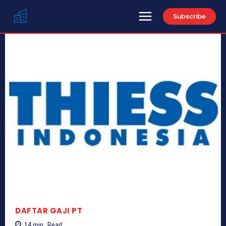
Subscribe
DAFTAR GAJI PT
14
min.
Read