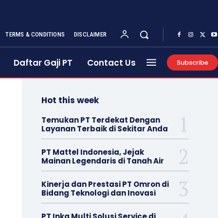
TERMS & CONDITIONS
DISCLAIMER
Daftar Gaji PT
Contact Us
Subscribe
Hot this week
Temukan PT Terdekat Dengan
Layanan Terbaik di Sekitar Anda
PT Mattel Indonesia, Jejak
Mainan Legendaris di Tanah Air
Kinerja dan Prestasi PT Omron di
Bidang Teknologi dan Inovasi
PT Inka Multi Solusi Service di