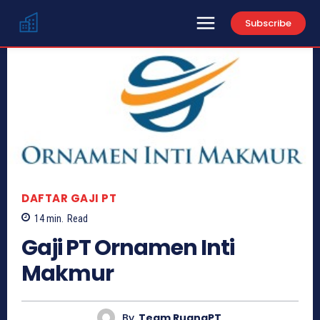
Subscribe
DAFTAR GAJI PT
14
min.
Read
Gaji PT Ornamen Inti
Makmur
By
Team RuangPT