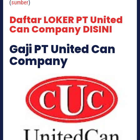
(
sumber
)
Daftar LOKER PT United
Can Company DISINI
Gaji PT United Can
Company